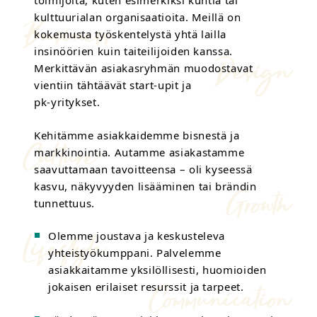
toimijoita, kuten esimerkiksi kuntia tai
kulttuurialan organisaatioita. Meillä on
kokemusta työskentelystä yhtä lailla
insinöörien kuin taiteilijoiden kanssa.
Merkittävän asiakasryhmän muodostavat
vientiin tähtäävät start-upit ja
pk-yritykset.
Kehitämme asiakkaidemme bisnestä ja
markkinointia. Autamme asiakastamme
saavuttamaan tavoitteensa – oli kyseessä
kasvu, näkyvyyden lisääminen tai brändin
tunnettuus.
Olemme joustava ja keskusteleva
yhteistyökumppani. Palvelemme
asiakkaitamme yksilöllisesti, huomioiden
jokaisen erilaiset resurssit ja tarpeet.